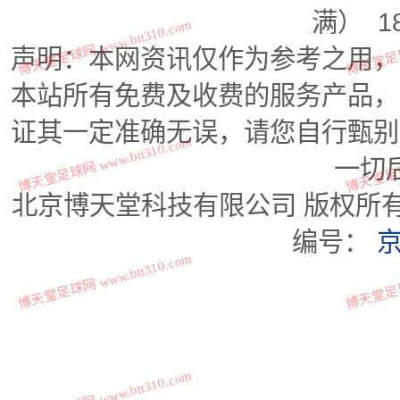
满） 1
博天堂足球网 www.btt310.com
博天堂足球网
声明：本网资讯仅作为参考之用，
本站所有免费及收费的服务产品，
证其一定准确无误，请您自行甄别
博天堂足球网 www.btt310.com
博天堂足球网
一切
北京博天堂科技有限公司 版权所有
编号：
京
博天堂足球网 www.btt310.com
博天堂足球网
博天堂足球网 www.btt310.com
博天堂足球网