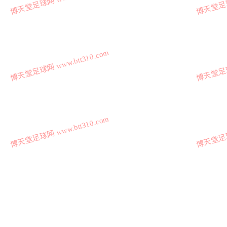
博天堂足球网 www.btt310.com
博天堂足球网
博天堂足球网 www.btt310.com
博天堂足球网