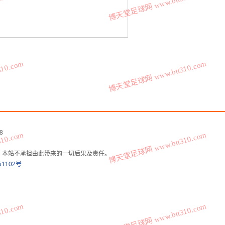
10.com
博天堂足球网 www.btt310.com
10.com
博天堂足球网 www.btt310.com
018
10.com
博天堂足球网 www.btt310.com
，本站不承担由此带来的一切后果及责任。
51102号
10.com
博天堂足球网 www.btt310.com