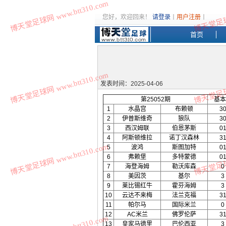
博天堂足球网 www.btt310.com
博天堂足球网
您好，欢迎回来！
请登录
丨
用户注册
丨
首页
博天堂足球网 www.btt310.com
博天堂足球网
发表时间：2025-04-06
第25052期
基本
1
水晶宫
布赖顿
3
2
伊普斯维奇
狼队
3
3
西汉姆联
伯恩茅斯
0
4
阿斯顿维拉
诺丁汉森林
3
博天堂足球网 www.btt310.com
博天堂足球网
5
波鸿
斯图加特
0
6
弗赖堡
多特蒙德
0
7
海登海姆
勒沃库森
0
8
美因茨
基尔
3
9
莱比锡红牛
霍芬海姆
3
10
云达不来梅
法兰克福
3
11
帕尔马
国际米兰
0
12
AC米兰
佛罗伦萨
3
13
皇家马德里
巴伦西亚
3