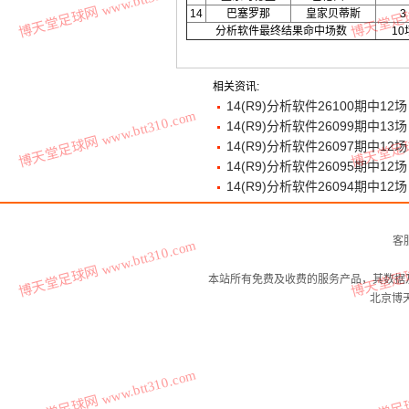
博天堂足球网 www.btt310.com
博天堂足球网
14
巴塞罗那
皇家贝蒂斯
3
分析软件最终结果命中场数
10
相关资讯:
14(R9)分析软件26100期中12场
博天堂足球网 www.btt310.com
博天堂足球网
14(R9)分析软件26099期中13场
14(R9)分析软件26097期中12场
14(R9)分析软件26095期中12场
14(R9)分析软件26094期中12场
客服
博天堂足球网 www.btt310.com
博天堂足球网
本站所有免费及收费的服务产品，其数据
北京博
博天堂足球网 www.btt310.com
博天堂足球网