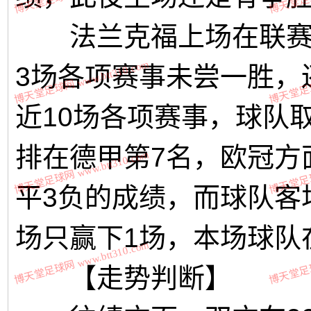
法兰克福上场在联赛中
博天堂足球网 www.btt310.com
博天堂足球网
3场各项赛事未尝一胜，
近10场各项赛事，球队
排在德甲第7名，欧冠方
博天堂足球网 www.btt310.com
博天堂足球网
平3负的成绩，而球队客
场只赢下1场，本场球队
博天堂足球网 www.btt310.com
博天堂足球网
【走势判断】