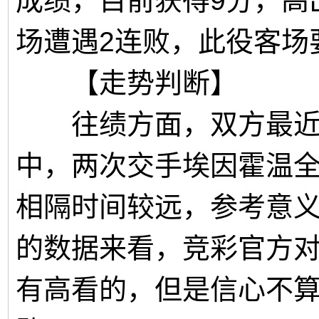
成绩，目前获得9分，高
场遭遇2连败，此役客场
【走势判断】
往绩方面，双方最近的
中，两次交手埃因霍温
相隔时间较远，参考意
的数据来看，竞彩官方
有高看的，但是信心不