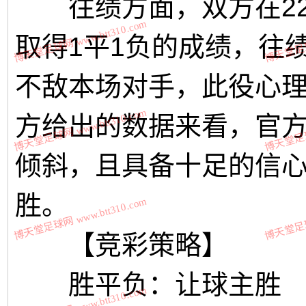
往绩方面，双方在22
博天堂足球网 www.btt310.com
博天堂足球网
取得1平1负的成绩，往绩
不敌本场对手，此役心
博天堂足球网 www.btt310.com
博天堂足球网
方给出的数据来看，官
倾斜，且具备十足的信
胜。
博天堂足球网 www.btt310.com
博天堂足球网
【竞彩策略】
胜平负：让球主胜