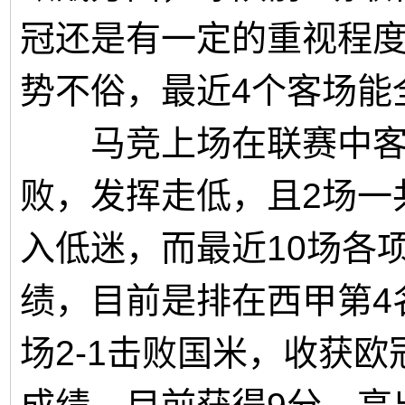
冠还是有一定的重视程
势不俗，最近4个客场能
马竞上场在联赛中客场
败，发挥走低，且2场一
入低迷，而最近10场各
绩，目前是排在西甲第4
场2-1击败国米，收获欧