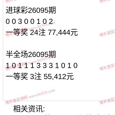
进球彩
26095
期
0 0 3 0 0 1 0 2
博天堂足球网 www.btt310.com
博天堂足球网
一等奖
24
注
77,444
元
半全场
26095
期
博天堂足球网 www.btt310.com
博天堂足球网
1 0 1 1 1 3 3 3 1 0 1 0
一等奖
3
注
55,412
元
博天堂足球网 www.btt310.com
博天堂足球网
相关资讯: