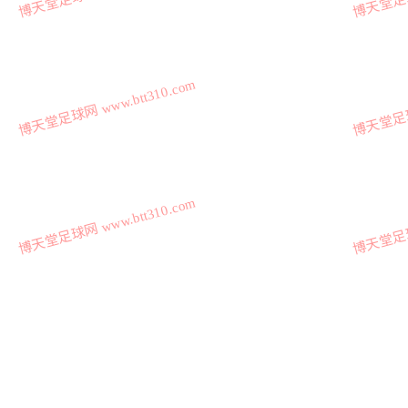
博天堂足球网 www.btt310.com
博天堂足球网
博天堂足球网 www.btt310.com
博天堂足球网