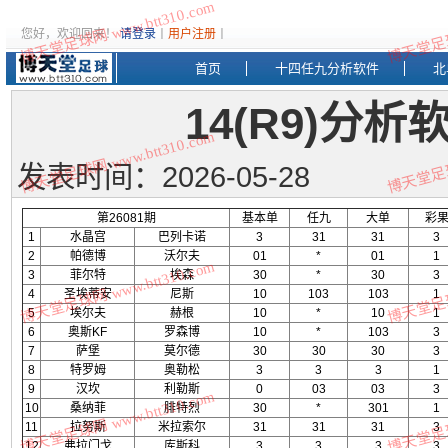
博天堂足球网 www.btt310.com
博天堂足球网
您好，欢迎回来！
请登录
丨
用户注册
丨
首页
十四任九分析软件
北
14(R9)分析
博天堂足球网 www.btt310.com
博天堂足球网
发表时间：2026-05-28
第26081期
基本单
任九
大单
彩
1
水晶宫
巴列卡诺
3
31
31
3
2
帕德博
沃尔夫
01
*
01
1
博天堂足球网 www.btt310.com
博天堂足球网
3
菲尔特
埃森
30
*
30
3
4
圣埃蒂安
尼斯
10
103
103
1
5
埃尔夫
赫根
10
*
10
1
6
奥斯KF
罗森博
10
*
103
3
7
萨堡
莫尔德
30
30
30
3
8
特罗姆
奥勒松
3
3
3
1
9
汉坎
利勒斯
0
03
03
3
博天堂足球网 www.btt310.com
博天堂足球网
10
桑纳菲
腓特烈
30
*
301
1
11
拉努斯
米拉索尔
31
31
31
3
12
弗拉门戈
库斯科
3
3
3
3